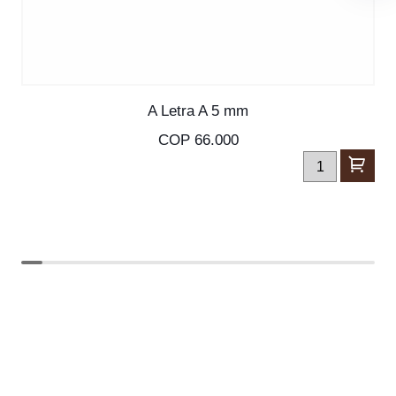
SKU: S-30091
A Letra A 5 mm
COP 66.000