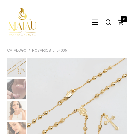
0
CATALOGO
ROSARIOS
94005