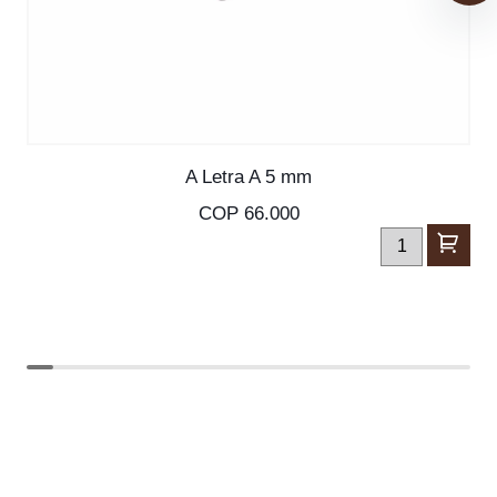
SKU: S-30091
A Letra A 5 mm
COP 66.000