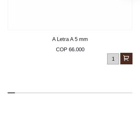
SKU: S-30091
A Letra A 5 mm
COP 66.000